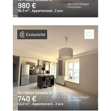
980 €
par mois charges
comprises
2
56,3 m
, Appartement
, 2 pcs
Exclusivité
HETTANGE GRANDE 57
740 €
par mois charges
comprises
2
43,0 m
, Appartement
, 2 pcs