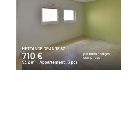
HETTANGE GRANDE 57
710 €
par mois charges
comprises
2
53,2 m
, Appartement
, 3 pcs