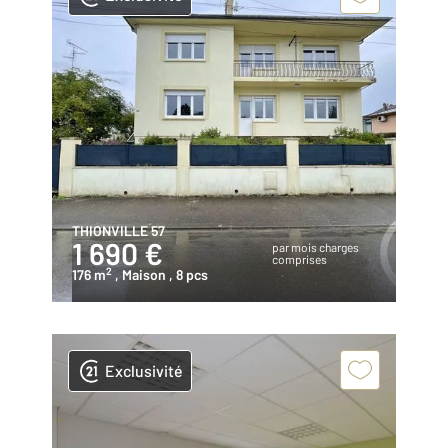
THIONVILLE 57
1 690 €
par mois charges
comprises
2
176 m
, Maison
, 8 pcs
Exclusivité