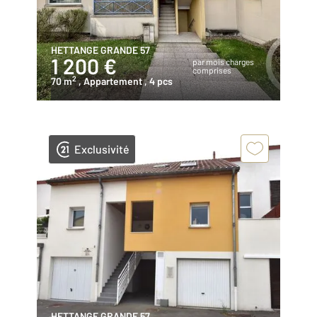
HETTANGE GRANDE 57
1 200 €
par mois charges
comprises
2
70 m
, Appartement
, 4 pcs
Exclusivité
HETTANGE GRANDE 57