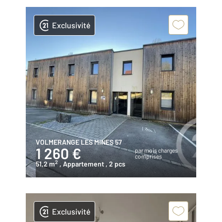
Exclusivité
VOLMERANGE LES MINES 57
1 260 €
par mois charges
comprises
2
51,2 m
, Appartement
, 2 pcs
Exclusivité