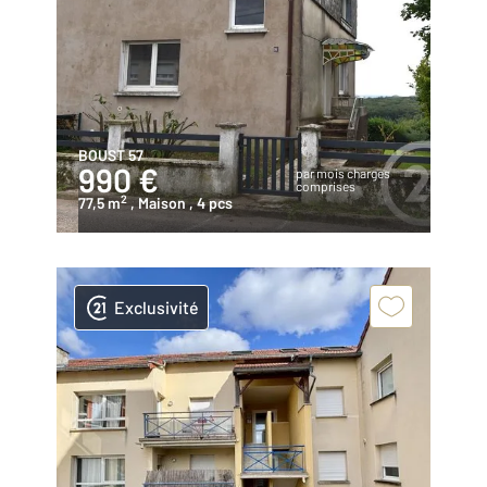
BOUST 57
990 €
par mois charges
comprises
2
77,5 m
, Maison
, 4 pcs
Exclusivité