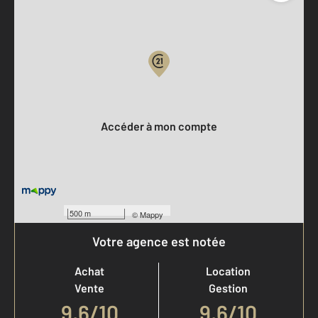
Parlons de vous, parlons biens
Votre compte :
Accéder à mon compte
500 m
©
Mappy
Votre agence est notée
Achat
Location
Vente
Gestion
9,6
/
10
9,6/10