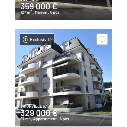
359 000 €
2
127 m
, Maison
, 6 pcs
Exclusivité
THIONVILLE 57
329 000 €
2
87 m
, Appartement
, 4 pcs