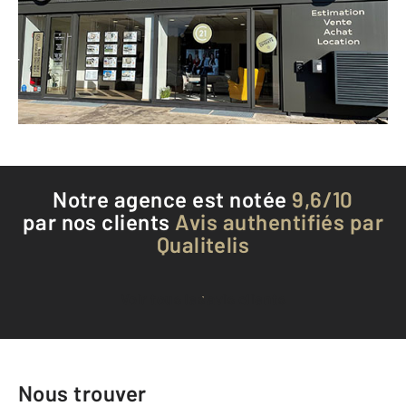
HETTANGE GRANDE - 57330
Envoyer un message
Téléphoner à l'agence
Notre agence est notée
9,6/10
par nos clients
Avis authentifiés par
Qualitelis
Voir tous les avis clients
Nous trouver