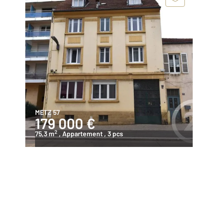
METZ 57
179 000 €
2
75,3 m
, Appartement
, 3 pcs