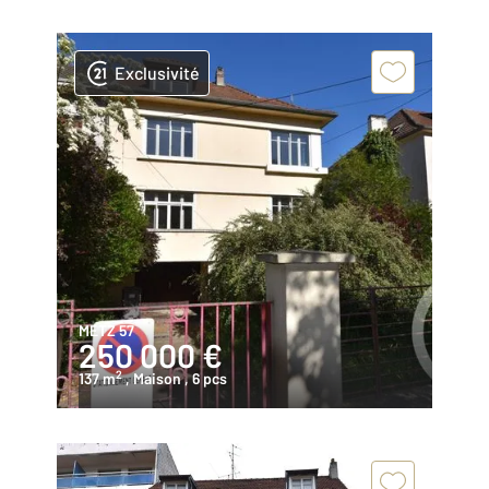
Exclusivité
METZ 57
250 000 €
2
137 m
, Maison
, 6 pcs