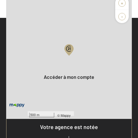
+
-
Parlons de vous, parlons biens
Votre compte :
Accéder à mon compte
500 m
©
Mappy
Votre agence est notée