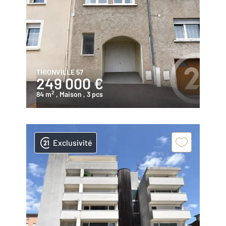
THIONVILLE 57
249 000 €
2
84 m
, Maison
, 3 pcs
Exclusivité